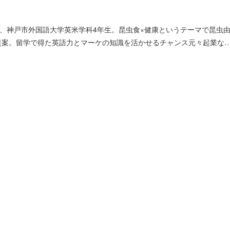
。出場当時、神戸市外国語大学英米学科4年生。昆虫食×健康というテーマで昆虫
提案。留学で得た英語力とマーケの知識を活かせるチャンス元々起業な