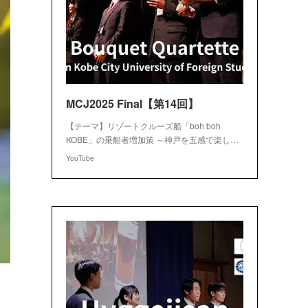
MCJ2025 Final【第14回】
【テーマ】リゾートクルーズ船「boh boh
KOBE」の乗船者増加策 ～神戸を五感で楽し…
YouTube