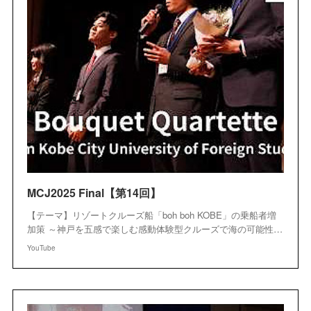
MCJ2025 Final【第14回】
【テーマ】リゾートクルーズ船「boh boh KOBE」の乗船者増
加策 ～神戸を五感で楽しむ感動体験型クルーズで海の可能性…
YouTube