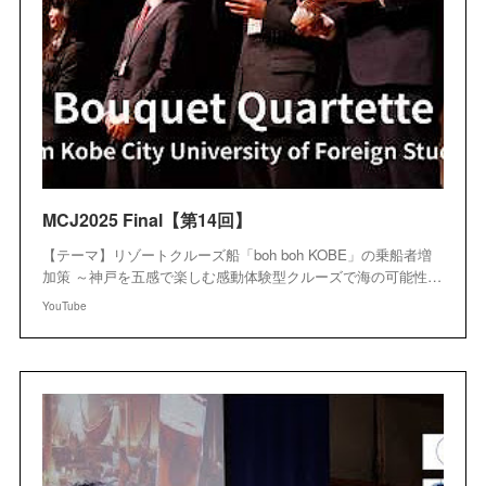
MCJ2025 Final【第14回】
【テーマ】リゾートクルーズ船「boh boh KOBE」の乗船者増
加策 ～神戸を五感で楽しむ感動体験型クルーズで海の可能性…
YouTube