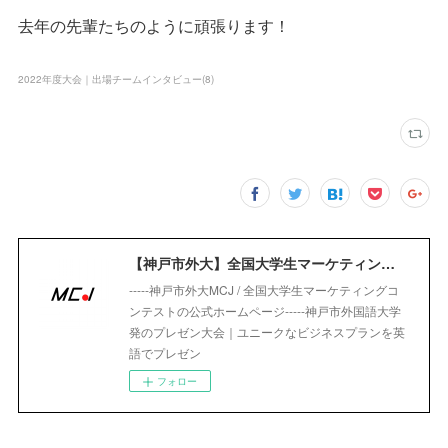
去年の先輩たちのように頑張ります！
2022年度大会｜出場チームインタビュー
(
8
)
【神戸市外大】全国大学生マーケティングコンテスト｜Marketing Competition Japan
-----神戸市外大MCJ / 全国大学生マーケティングコ
ンテストの公式ホームページ-----神戸市外国語大学
発のプレゼン大会｜ユニークなビジネスプランを英
語でプレゼン
フォロー